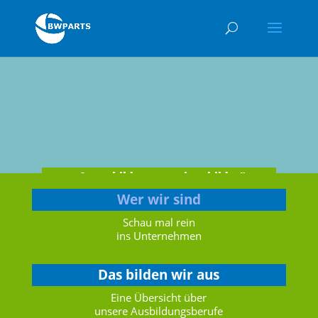
„Ausgebildet statt eingebildet″
Wer wir sind
Schau mal rein
ins Unternehmen
Das bilden wir aus
Eine Übersicht über
unsere Ausbildungsberufe