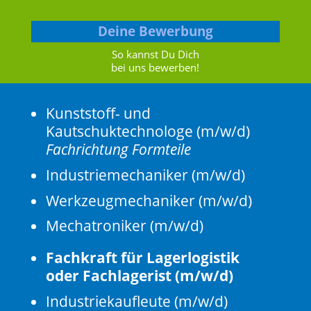
Deine Bewerbung
So kannst Du Dich
bei uns bewerben!
Kunststoff- und
Kautschuktechnologe (m/w/d)
Fachrichtung Formteile
Industriemechaniker (m/w/d)
Werkzeugmechaniker (m/w/d)
Mechatroniker (m/w/d)
Fachkraft für Lagerlogistik
oder Fachlagerist (m/w/d)
Industriekaufleute (m/w/d)