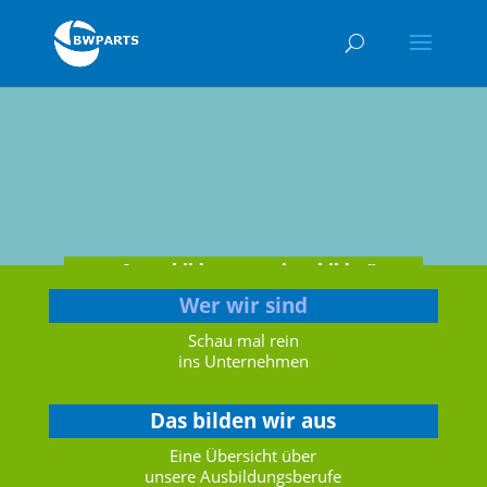
„Ausgebildet statt eingebildet″
Wer wir sind
Schau mal rein
ins Unternehmen
Das bilden wir aus
Eine Übersicht über
unsere Ausbildungsberufe