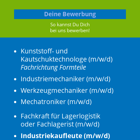
Deine Bewerbung
So kannst Du Dich
bei uns bewerben!
Kunststoff- und
Kautschuktechnologe (m/w/d)
Fachrichtung Formteile
Industriemechaniker (m/w/d)
Werkzeugmechaniker (m/w/d)
Mechatroniker (m/w/d)
Fachkraft für Lagerlogistik
oder Fachlagerist (m/w/d)
Industriekaufleute (m/w/d)