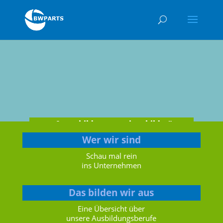
„Ausgebildet statt eingebildet″
Wer wir sind
Schau mal rein
ins Unternehmen
Das bilden wir aus
Eine Übersicht über
unsere Ausbildungsberufe