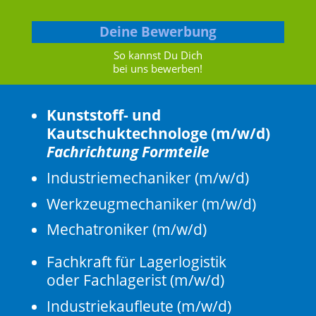
Deine Bewerbung
So kannst Du Dich
bei uns bewerben!
Kunststoff- und
Kautschuktechnologe (m/w/d)
Fachrichtung Formteile
Industriemechaniker (m/w/d)
Werkzeugmechaniker (m/w/d)
Mechatroniker (m/w/d)
Fachkraft für Lagerlogistik
oder Fachlagerist (m/w/d)
Industriekaufleute (m/w/d)